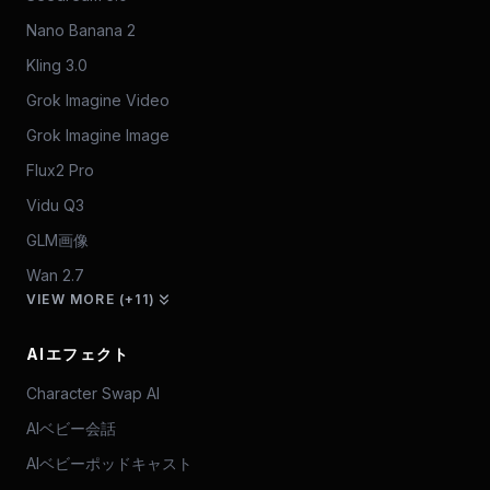
Nano Banana 2
Kling 3.0
Grok Imagine Video
Grok Imagine Image
Flux2 Pro
Vidu Q3
GLM画像
Wan 2.7
VIEW MORE (+11)
AIエフェクト
Character Swap AI
AIベビー会話
AIベビーポッドキャスト