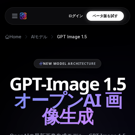
ログイン
ベータ版を試す
Open main menu
Home
AIモデル
GPT Image 1.5
NEW MODEL ARCHITECTURE
GPT-Image 1.5
オープンAI 画
像生成