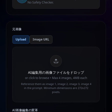
No Safety Checker.
元画像
Upload
Image URL
AI編集用の画像ファイルをドロップ
or click to browse • Max
4
images, 4MB each
Reference them as image 1, image 2, image 3, image 4
in the prompt. Minimum dimensions are 272x272
pixels.
AI画像編集の変革