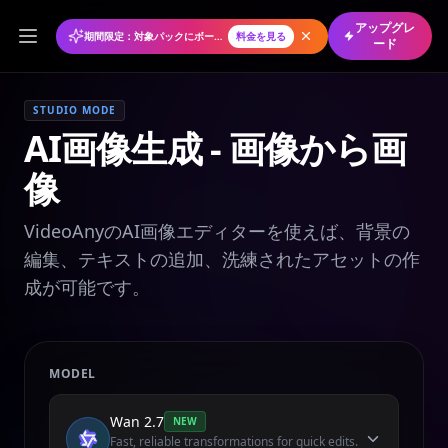
アップグレ
期間限定：対象パックにボーナスクレジット
料金を見る
ード
STUDIO MODE
AI画像生成 - 画像から画
像
VideoAnyのAI画像エディターを使えば、背景の
編集、テキストの追加、洗練されたアセットの作
成が可能です。
MODEL
Wan 2.7
NEW
Fast, reliable transformations for quick edits.