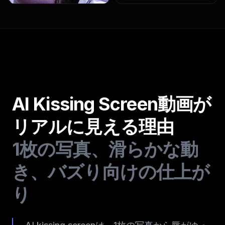
AI Kissing Screen動画が
リアルに見える理由
1枚の写真、滑らかな動
き、バズり向けの仕上が
り