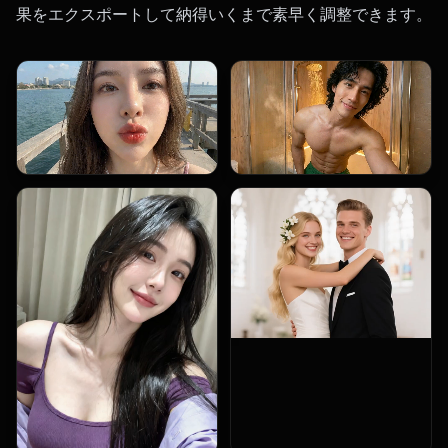
果をエクスポートして納得いくまで素早く調整できます。