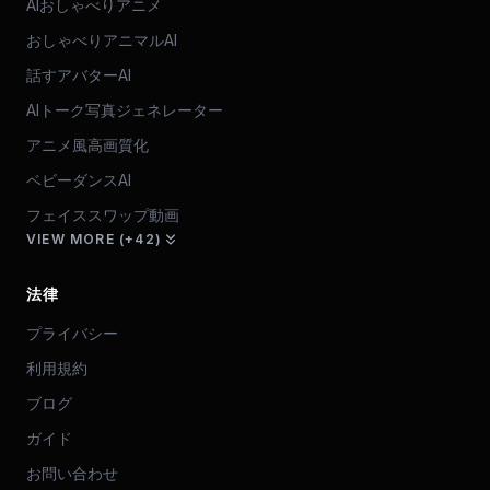
AIおしゃべりアニメ
おしゃべりアニマルAI
話すアバターAI
AIトーク写真ジェネレーター
アニメ風高画質化
ベビーダンスAI
フェイススワップ動画
VIEW MORE (+42)
法律
プライバシー
利用規約
ブログ
ガイド
お問い合わせ