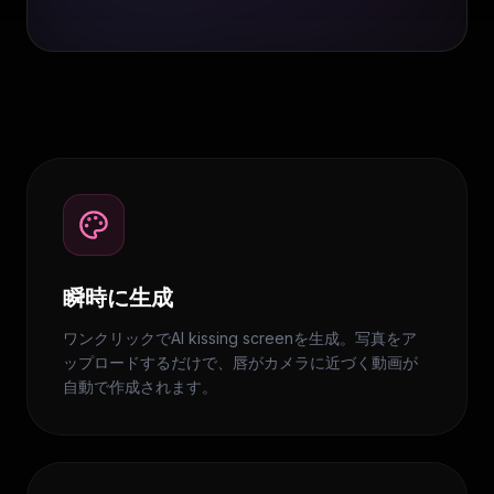
瞬時に生成
ワンクリックでAI kissing screenを生成。写真をア
ップロードするだけで、唇がカメラに近づく動画が
自動で作成されます。