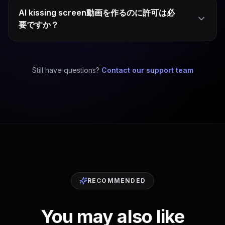
AI kissing screen動画を作るのに許可は必
要ですか？
Still have questions?
Contact our support team
RECOMMENDED
You may also like