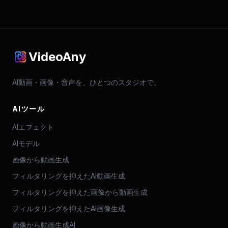
VideoAny
AI動画・画像・音声を、ひとつのスタジオで。
AIツール
AIエフェクト
AIモデル
画像から動画生成
フィルタリングを抑えたAI動画生成
フィルタリングを抑えた画像から動画生成
フィルタリングを抑えたAI画像生成
画像から動画生成AI