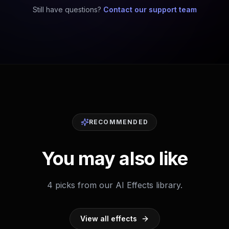
Still have questions?
Contact our support team
RECOMMENDED
You may also like
4 picks from our AI Effects library.
View all effects