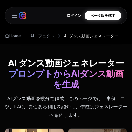
ログイン
ベータ版を試す
Open main menu
Home
AIエフェクト
AI ダンス動画ジェネレーター
AI ダンス動画ジェネレーター
プロンプトからAIダンス動画
を生成
AIダンス動画を数分で作成。このページでは、事例、コ
ツ、FAQ、責任ある利用を紹介し、作成はジェネレーター
へ案内します。