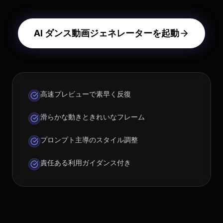
AI ダンス動画ジェネレーターを起動
高速プレビューで素早く反復
滑らかな動きときれいなフレーム
プロンプト主導のスタイル調整
責任ある利用ガイダンス付き