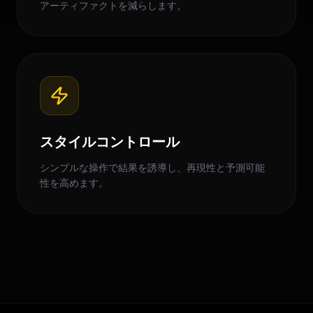
アーティファクトを減らします。
スタイルコントロール
シンプルな操作で結果を誘導し、再現性と予測可能
性を高めます。