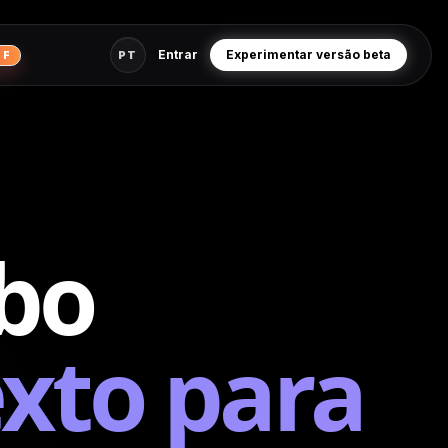
Entrar
Experimentar versão beta
PT
FF
bo
exto para