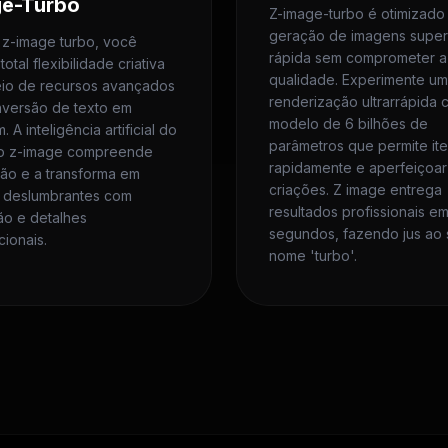
ge-Turbo
Z-image-turbo é otimizado
geração de imagens super
z-image turbo, você
rápida sem comprometer a
otal flexibilidade criativa
qualidade. Experimente u
io de recursos avançados
renderização ultrarrápida 
versão de texto em
modelo de 6 bilhões de
 A inteligência artificial do
parâmetros que permite ite
o z-image compreende
rapidamente e aperfeiçoar
são e a transforma em
criações. Z image entrega
s deslumbrantes com
resultados profissionais e
ão e detalhes
segundos, fazendo jus ao
ionais.
nome 'turbo'.