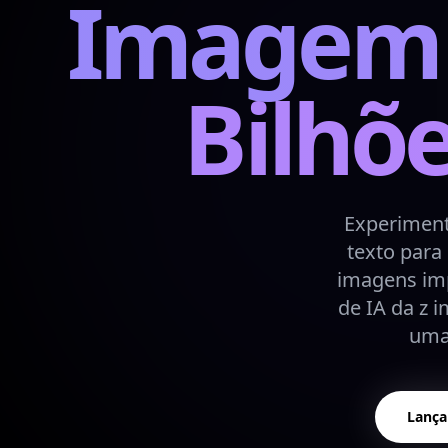
Imagem 
Bilhõ
Experiment
texto para
imagens im
de IA da z 
uma 
Lança