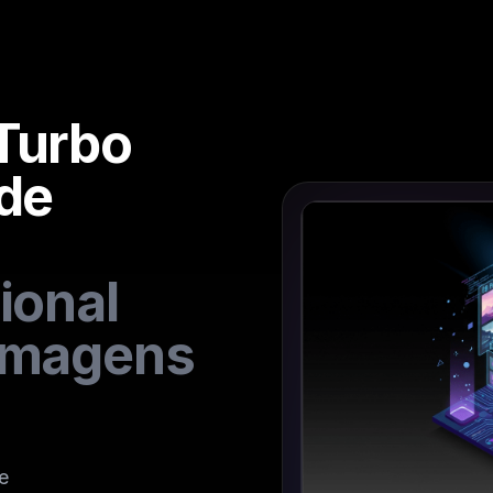
Turbo
 de
ional
 Imagens
e