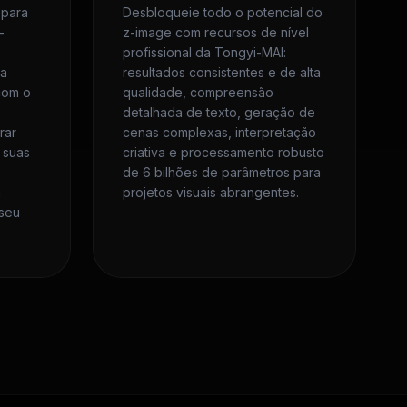
 para
Desbloqueie todo o potencial do
-
z-image com recursos de nível
profissional da Tongyi-MAI:
ma
resultados consistentes e de alta
com o
qualidade, compreensão
detalhada de texto, geração de
rar
cenas complexas, interpretação
 suas
criativa e processamento robusto
de 6 bilhões de parâmetros para
m
projetos visuais abrangentes.
 seu