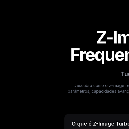
Z-I
Frequen
Tu
Descubra como o z-image rev
parâmetros, capacidades avança
O que é Z-Image Turb