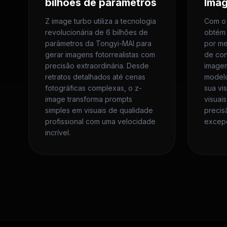
bilhões de parâmetros
Ima
Z image turbo utiliza a tecnologia
Com o 
revolucionária de 6 bilhões de
obtém t
parâmetros da Tongyi-MAI para
por me
gerar imagens fotorrealistas com
de con
precisão extraordinária. Desde
imagem.
retratos detalhados até cenas
model
fotográficas complexas, o z-
sua vi
image transforma prompts
visuai
simples em visuais de qualidade
precis
profissional com uma velocidade
excepc
incrível.