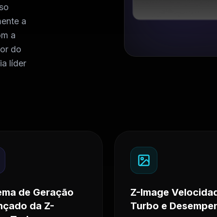
so
mente a
om a
ior do
a líder
ema de Geração
Z-Image Velocida
çado da Z-
Turbo e Desempe