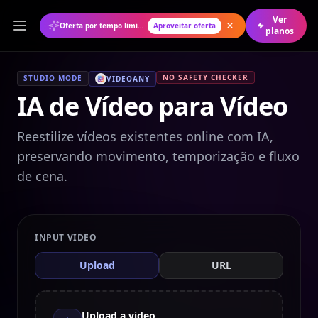
Ver
Oferta por tempo limitado: 50% de desconto no plano anual
Aproveitar oferta
planos
NO SAFETY CHECKER
STUDIO MODE
VIDEOANY
IA de Vídeo para Vídeo
Reestilize vídeos existentes online com IA,
preservando movimento, temporização e fluxo
de cena.
INPUT VIDEO
Upload
URL
Upload a video