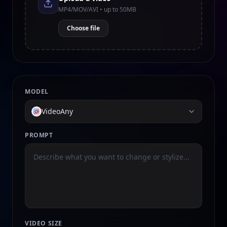
MP4/MOV/AVI • up to 50MB
Choose file
MODEL
VideoAny
PROMPT
VIDEO SIZE