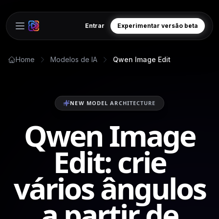
Entrar
Experimentar versão beta
Open main menu
Home
Modelos de IA
Qwen Image Edit
NEW MODEL ARCHITECTURE
Qwen Image
Edit: crie
vários ângulos
a partir de