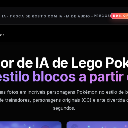
PREÇOS
50% O
 IA
TROCA DE ROSTO COM IA
IA DE ÁUDIO
or
or de IA de Lego P
tilo blocos a partir
as fotos em incríveis personagens Pokémon no estilo de b
de treinadores, personagens originais (OC) e arte divertid
segundos.