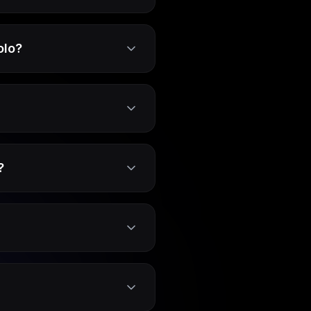
olo?
?