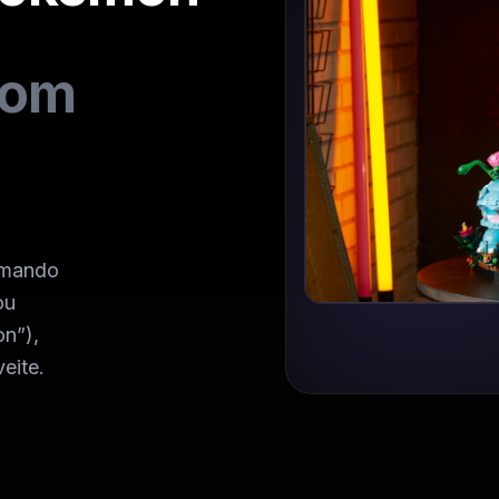
com
comando
ou
n”),
eite.