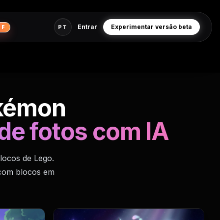
Entrar
Experimentar versão beta
PT
FF
okémon
 de fotos com IA
locos de Lego.
a com blocos em