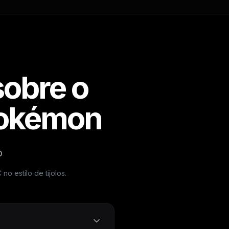
sobre o
Pokémon
o
o estilo de tijolos.