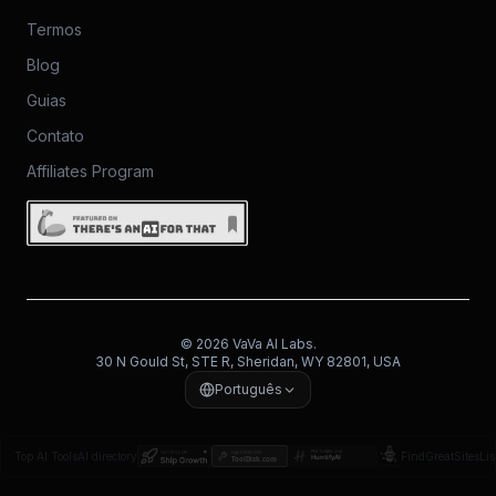
Termos
Blog
Guias
Contato
Affiliates Program
© 2026 VaVa AI Labs.
30 N Gould St, STE R, Sheridan, WY 82801, USA
Português
Top AI Tools
AI directory
FindGreatSites
Lis