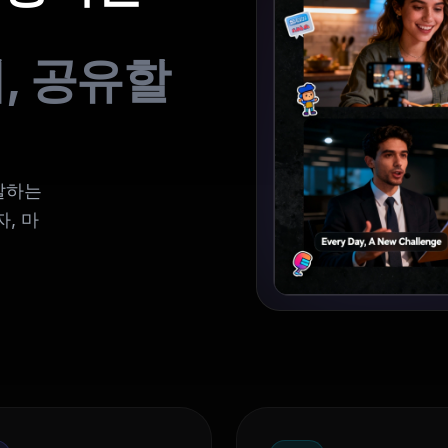
, 공유할
말하는
, 마