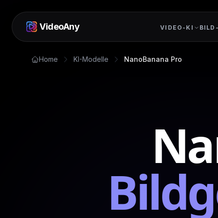
VideoAny
VIDEO-KI
BILD
Home
KI-Modelle
NanoBanana Pro
Na
Bild