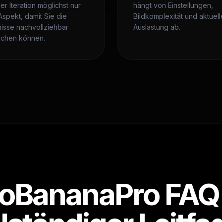
er Iteration möglichst nur
hängt von Einstellungen,
Aspekt, damit Sie die
Bildkomplexität und aktuell
isse nachvollziehbar
Auslastung ab.
ichen können.
oBananaPro FAQ –