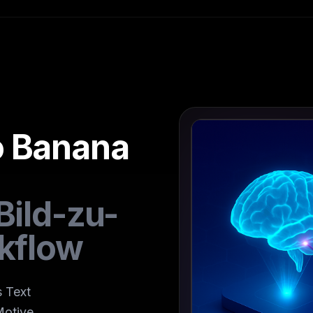
o Banana
Bild-zu-
rkflow
s Text
Motive.