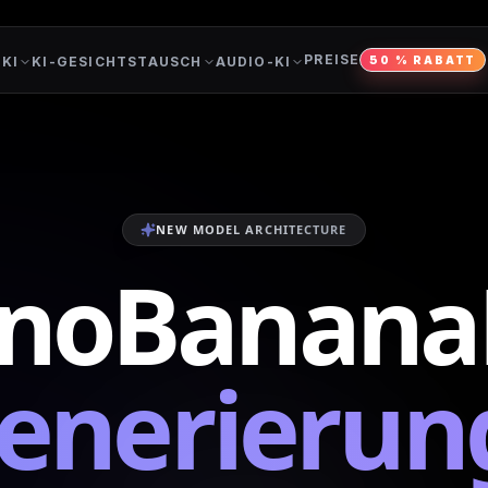
PREISE
-KI
KI-GESICHTSTAUSCH
AUDIO-KI
50 % RABATT
NEW MODEL ARCHITECTURE
noBanana
generierun