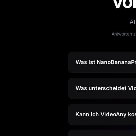
vo
Al
Antworten z
Was ist NanoBananaPro
Was unterscheidet Vi
Kann ich VideoAny kos