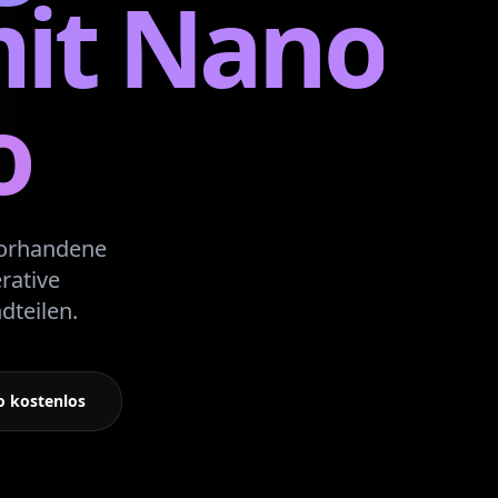
mit Nano
o
 vorhandene
rative
dteilen.
o kostenlos