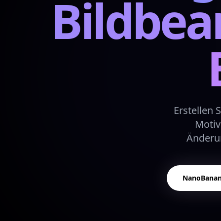
Bildbea
Erstellen 
Motiv
Änderun
NanoBanana