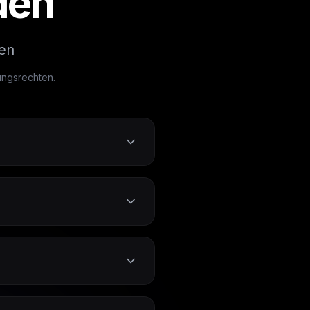
den
sen
ungsrechten.