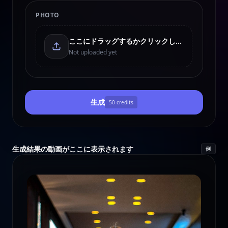
PHOTO
ここにドラッグするかクリックしてアップロード
Not uploaded yet
生成
50
credits
生成結果の動画がここに表示されます
例