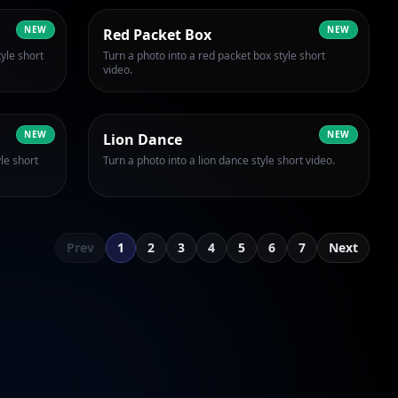
NEW
NEW
Red Packet Box
yle short
Turn a photo into a red packet box style short
video.
NEW
NEW
Lion Dance
le short
Turn a photo into a lion dance style short video.
Prev
1
2
3
4
5
6
7
Next