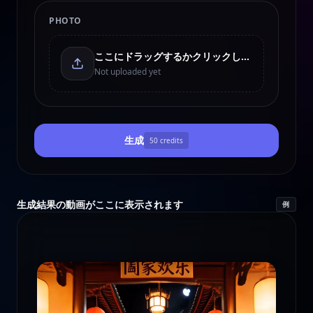
PHOTO
ここにドラッグするかクリックしてアップロード
Not uploaded yet
生成
50
credits
生成結果の動画がここに表示されます
例