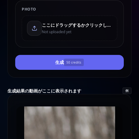
PHOTO
ここにドラッグするかクリックしてアップロード
Not uploaded yet
生成
50
credits
生成結果の動画がここに表示されます
例