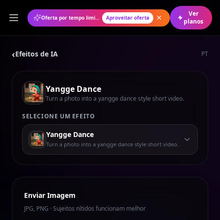
Ver
Oferta por tempo limitado: 50% de desconto no plano anual
Aproveitar oferta
planos
‹
Efeitos de IA
PT
Yangge Dance
Turn a photo into a yangge dance style short video.
SELECIONE UM EFEITO
Yangge Dance
Turn a photo into a yangge dance style short video.
Enviar Imagem
JPG, PNG · Sujeitos nítidos funcionam melhor