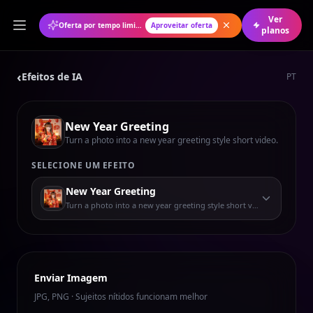
Ver
Oferta por tempo limitado: 50% de desconto no plano anual
Aproveitar oferta
planos
‹
Efeitos de IA
PT
New Year Greeting
Turn a photo into a new year greeting style short video.
SELECIONE UM EFEITO
New Year Greeting
Turn a photo into a new year greeting style short video.
Enviar Imagem
JPG, PNG · Sujeitos nítidos funcionam melhor