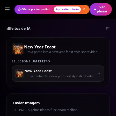
Ver
Oferta por tempo limitado: 50% de desconto no plano anual
Aproveitar oferta
planos
‹
Efeitos de IA
PT
New Year Feast
Turn a photo into a new year feast style short video.
SELECIONE UM EFEITO
New Year Feast
Turn a photo into a new year feast style short video.
Enviar Imagem
JPG, PNG · Sujeitos nítidos funcionam melhor