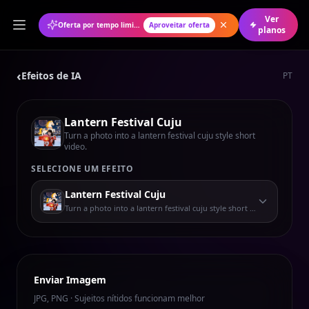
Ver
Oferta por tempo limitado: 50% de desconto no plano anual
Aproveitar oferta
planos
‹
Efeitos de IA
PT
Lantern Festival Cuju
Turn a photo into a lantern festival cuju style short
video.
SELECIONE UM EFEITO
Lantern Festival Cuju
Turn a photo into a lantern festival cuju style short video.
Enviar Imagem
JPG, PNG · Sujeitos nítidos funcionam melhor