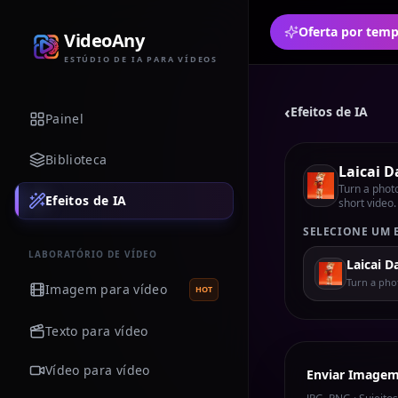
VideoAny
ESTÚDIO DE IA PARA VÍDEOS
‹
Efeitos de IA
Painel
Biblioteca
Laicai 
Turn a photo
Efeitos de IA
short video.
SELECIONE UM 
LABORATÓRIO DE VÍDEO
Laicai D
Turn a phot
Imagem para vídeo
HOT
Texto para vídeo
Vídeo para vídeo
Enviar Image