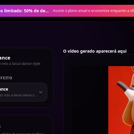
Oferta por tempo limitado: 50% de desconto no plano anual
-
Assine o plano anual e economize enquanto a ofe
O vídeo gerado aparecerá aqui
Dance
 into a laicai dance style
EFEITO
ance
o into a laicai dance style short video.
m