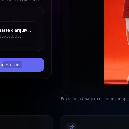
s nítidos funcionam melhor
Arraste o arquivo aqui ou clique para enviar
t uploaded yet
ar
50
credits
Envie uma imagem e clique em ger