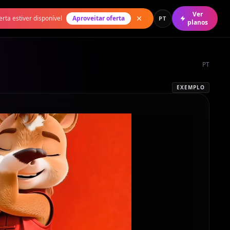
Ver
rta estiver disponível
Aproveitar oferta
PT
planos
PT
EXEMPLO