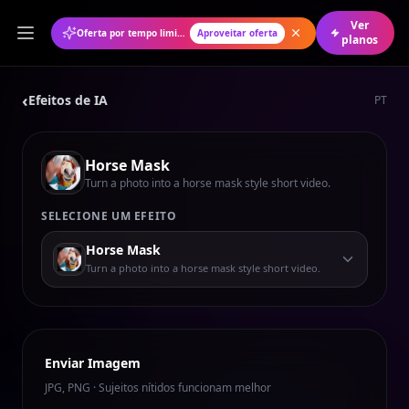
Ver
Oferta por tempo limitado: 50% de desconto no plano anual
Aproveitar oferta
planos
‹
Efeitos de IA
PT
Horse Mask
Turn a photo into a horse mask style short video.
SELECIONE UM EFEITO
Horse Mask
Turn a photo into a horse mask style short video.
Enviar Imagem
JPG, PNG · Sujeitos nítidos funcionam melhor