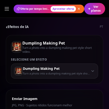
Ver
Oferta por tempo limitado: 50% de desconto no plano anual
Aproveitar oferta
planos
‹
Efeitos de IA
PT
Dumpling Making Pet
Turn a photo into a dumpling making pet style short
video.
SELECIONE UM EFEITO
Dumpling Making Pet
Turn a photo into a dumpling making pet style short video.
Enviar Imagem
JPG, PNG · Sujeitos nítidos funcionam melhor