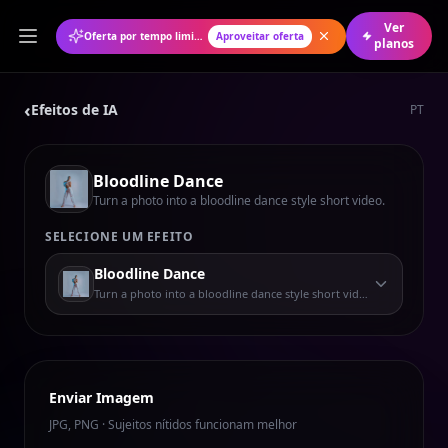
Ver
Oferta por tempo limitado: 50% de desconto no plano anual
Aproveitar oferta
planos
‹
Efeitos de IA
PT
Bloodline Dance
Turn a photo into a bloodline dance style short video.
SELECIONE UM EFEITO
Bloodline Dance
Turn a photo into a bloodline dance style short video.
Enviar Imagem
JPG, PNG · Sujeitos nítidos funcionam melhor