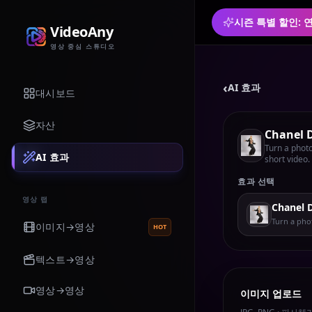
시즌 특별 할인: 
VideoAny
영상 중심 스튜디오
‹
AI 효과
대시보드
자산
Chanel 
Turn a photo
AI 효과
short video.
효과 선택
영상 랩
Chanel 
Turn a phot
이미지→영상
HOT
텍스트→영상
영상→영상
이미지 업로드