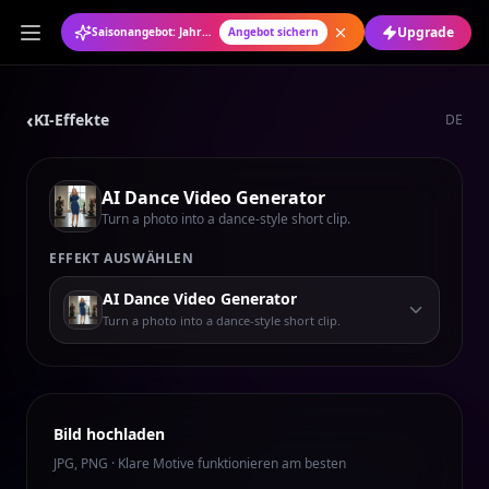
Upgrade
Saisonangebot: Jahresabo mit 50 % Rabatt
Angebot sichern
‹
KI-Effekte
DE
AI Dance Video Generator
Turn a photo into a dance-style short clip.
EFFEKT AUSWÄHLEN
AI Dance Video Generator
Turn a photo into a dance-style short clip.
Bild hochladen
JPG, PNG · Klare Motive funktionieren am besten